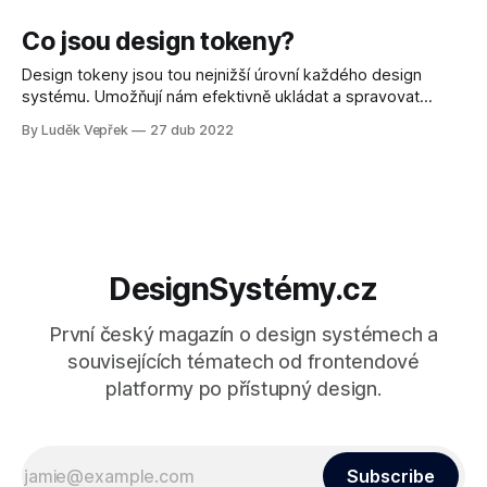
Co jsou design tokeny?
Design tokeny jsou tou nejnižší úrovní každého design
systému. Umožňují nám efektivně ukládat a spravovat
designová rozhodnutí a související vizuální vlastnosti napříč
By Luděk Vepřek
27 dub 2022
různými platformami, včetně třeba implementace barevných
schémat do celého projektu
DesignSystémy.cz
První český magazín o design systémech a
souvisejících tématech od frontendové
platformy po přístupný design.
Subscribe