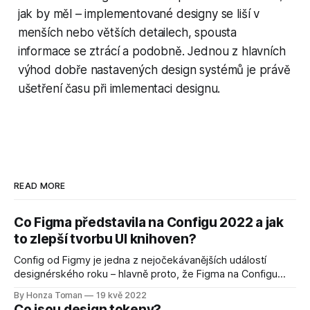
jak by měl – implementované designy se liší v
menších nebo větších detailech, spousta
informace se ztrácí a podobně. Jednou z hlavních
výhod dobře nastavených design systémů je právě
ušetření času při imlementaci designu.
READ MORE
Co Figma představila na Configu 2022 a jak
to zlepší tvorbu UI knihoven?
Config od Figmy je jedna z nejočekávanějších událostí
designérského roku – hlavně proto, že Figma na Configu
ohlašuje nová vylepšení a funkce nejpopulárnějšího
By Honza Toman
19 kvě 2022
designového nástroje na trhu.
Co jsou design tokeny?