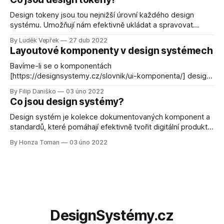
Design tokeny jsou tou nejnižší úrovní každého design
systému. Umožňují nám efektivně ukládat a spravovat
designová rozhodnutí a související vizuální vlastnosti napříč
By Luděk Vepřek
27 dub 2022
různými platformami, včetně třeba implementace barevných
Layoutové komponenty v design systémech
schémat do celého projektu
Bavíme-li se o komponentách
[https://designsystemy.cz/slovnik/ui-komponenta/] design
systému [https://designsystemy.cz/slovnik/design-
By Filip Daniško
03 úno 2022
system/], napadnou vás asi převážně prvky jako tlačítka,
Co jsou design systémy?
ikony a podobné. Design systémy však vývojářům mohou
nabídnout mnohem více. Podívejme se spolu na rychlý
Design systém je kolekce dokumentovaných komponent a
přehled možných komponent, které ovlivňují layout a
standardů, které pomáhají efektivně tvořit digitální produkty.
mezery
Design systémy pomáhají škálovat design a procesy
By Honza Toman
03 úno 2022
zaměřující se převážně na spolupráci mezi designéry a
vývojáři.
DesignSystémy.cz