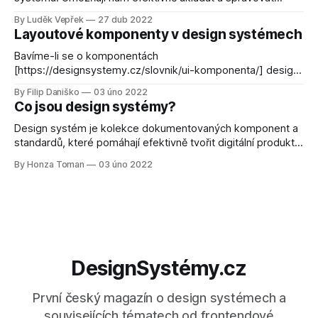
designová rozhodnutí a související vizuální vlastnosti napříč
By Luděk Vepřek
27 dub 2022
různými platformami, včetně třeba implementace barevných
Layoutové komponenty v design systémech
schémat do celého projektu
Bavíme-li se o komponentách
[https://designsystemy.cz/slovnik/ui-komponenta/] design
systému [https://designsystemy.cz/slovnik/design-
By Filip Daniško
03 úno 2022
system/], napadnou vás asi převážně prvky jako tlačítka,
Co jsou design systémy?
ikony a podobné. Design systémy však vývojářům mohou
nabídnout mnohem více. Podívejme se spolu na rychlý
Design systém je kolekce dokumentovaných komponent a
přehled možných komponent, které ovlivňují layout a
standardů, které pomáhají efektivně tvořit digitální produkty.
mezery
Design systémy pomáhají škálovat design a procesy
By Honza Toman
03 úno 2022
zaměřující se převážně na spolupráci mezi designéry a
vývojáři.
DesignSystémy.cz
První český magazín o design systémech a
souvisejících tématech od frontendové