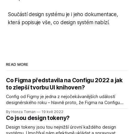
Součástí design systému je i jeho dokumentace,
která popisuje vše, co design systém nabízí.
READ MORE
Co Figma představila na Configu 2022 a jak
to zlepší tvorbu UI knihoven?
Config od Figmy je jedna z nejočekávanějších událostí
designérského roku – hlavně proto, že Figma na Configu
ohlašuje nová vylepšení a funkce nejpopulárnějšího
By Honza Toman
19 kvě 2022
designového nástroje na trhu.
Co jsou design tokeny?
Design tokeny jsou tou nejnižší úrovní každého design
systému. Umožňují nám efektivně ukládat a spravovat