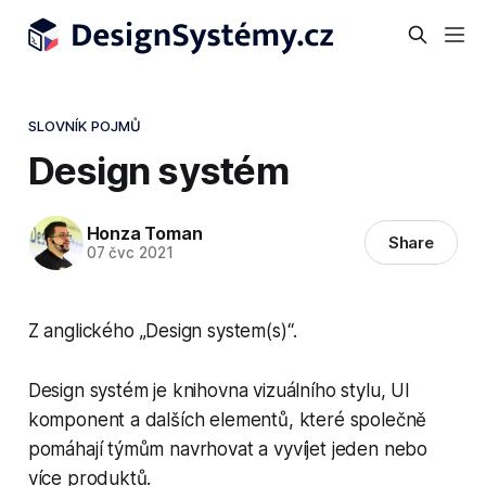
SLOVNÍK POJMŮ
Design systém
Honza Toman
Share
07 čvc 2021
Z anglického
„
Design system(s)
“
.
Design systém je knihovna vizuálního stylu, UI
komponent a dalších elementů, které společně
pomáhají týmům navrhovat a vyvíjet jeden nebo
více produktů.