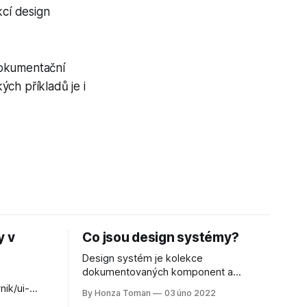
kcí design
dokumentační
ých příkladů je i
y v
Co jsou design systémy?
Design systém je kolekce
dokumentovaných komponent a
standardů, které pomáhají efektivně
nik/ui-
By Honza Toman
03 úno 2022
tvořit digitální produkty. Design systémy