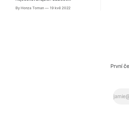
vizuální vla
designérského roku – hlavně proto, že
By Honza Toman
19 kvě 2022
platformami
Figma na Configu ohlašuje nová
implementa
vylepšení a funkce nejpopulárnějšího
celého proj
designového nástroje na trhu.
První č