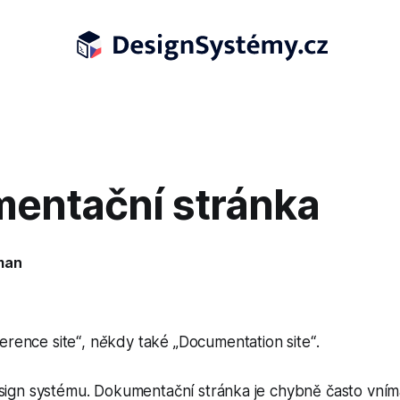
entační stránka
man
erence site
“
, někdy také
„
Documentation site
“
.
gn systému. Dokumentační stránka je chybně často vním