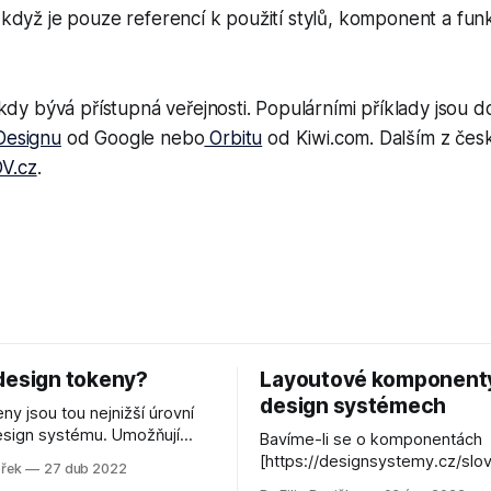
i když je pouze referencí k použití stylů, komponent a fun
y bývá přístupná veřejnosti. Populárními příklady jsou 
Designu
od Google nebo
Orbitu
od Kiwi.com. Dalším z česk
V.cz
.
design tokeny?
Layoutové komponent
design systémech
ny jsou tou nejnižší úrovní
sign systému. Umožňují
Bavíme-li se o komponentách
ně ukládat a spravovat
[https://designsystemy.cz/slov
přek
27 dub 2022
ozhodnutí a související
komponenta/] design systému