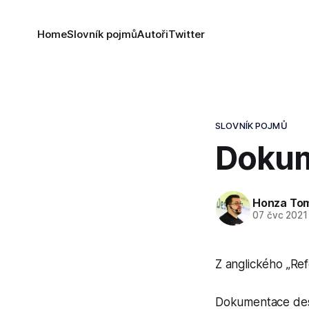
Home
Slovník pojmů
Autoři
Twitter
SLOVNÍK POJMŮ
Dokum
Honza To
07 čvc 2021
Z anglického
„
Ref
Dokumentace desi