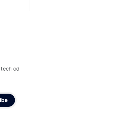
pomáhají škálovat design a procesy
vnik/design-
zaměřující se převážně na spolupráci
řevážně
mezi designéry a vývojáři.
dobné.
ům mohou
vejme se
ch
ut a
atech od
ibe