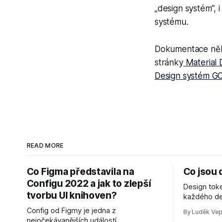
„design systém“, 
systému.
Dokumentace někd
stránky
Material 
Design systém GO
READ MORE
Co Figma představila na
Co jsou 
Configu 2022 a jak to zlepší
Design toke
tvorbu UI knihoven?
každého de
nám efektiv
Config od Figmy je jedna z
By Luděk Ve
designová r
nejočekávanějších událostí