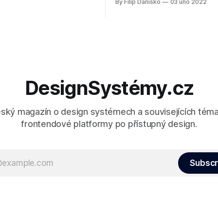
By Filip Daniško
03 úno 2022
stnosti napříč různými
[https://designsystemy.cz/slo
, včetně třeba
system/], napadnou vás asi p
ce barevných schémat do
prvky jako tlačítka, ikony a po
ektu
Design systémy však vývojář
nabídnout mnohem více. Podí
spolu na rychlý přehled možný
komponent, které ovlivňují layo
mezery
DesignSystémy.cz
eský magazín o design systémech a souvisejících tém
frontendové platformy po přístupný design.
Subscr