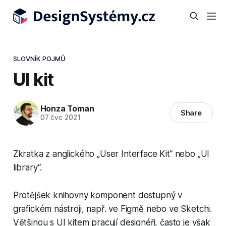
SLOVNÍK POJMŮ
UI kit
Honza Toman
Share
07 čvc 2021
Zkratka z anglického „User Interface Kit“ nebo „UI
library“.
Protějšek knihovny komponent dostupný v
grafickém nástroji, např. ve Figmě nebo ve Sketchi.
Většinou s UI kitem pracují designéři, často je však