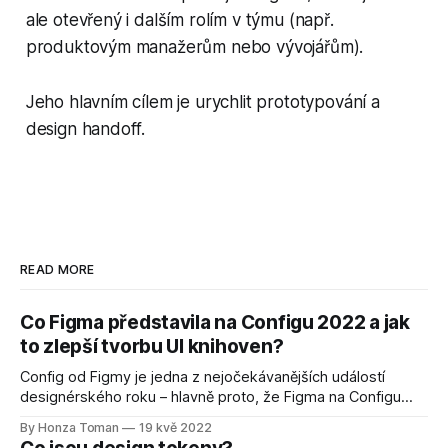
ale otevřený i dalším rolím v týmu (např.
produktovým manažerům nebo vývojářům).
Jeho hlavním cílem je urychlit prototypování a
design handoff.
READ MORE
Co Figma představila na Configu 2022 a jak
to zlepší tvorbu UI knihoven?
Config od Figmy je jedna z nejočekávanějších událostí
designérského roku – hlavně proto, že Figma na Configu
ohlašuje nová vylepšení a funkce nejpopulárnějšího
By Honza Toman
19 kvě 2022
designového nástroje na trhu.