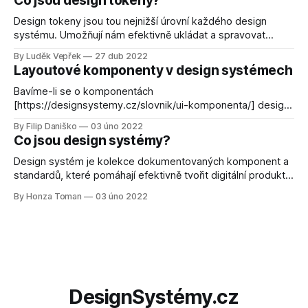
Co jsou design tokeny?
Design tokeny jsou tou nejnižší úrovní každého design
systému. Umožňují nám efektivně ukládat a spravovat
designová rozhodnutí a související vizuální vlastnosti napříč
By Luděk Vepřek
27 dub 2022
různými platformami, včetně třeba implementace barevných
Layoutové komponenty v design systémech
schémat do celého projektu
Bavíme-li se o komponentách
[https://designsystemy.cz/slovnik/ui-komponenta/] design
systému [https://designsystemy.cz/slovnik/design-
By Filip Daniško
03 úno 2022
system/], napadnou vás asi převážně prvky jako tlačítka,
Co jsou design systémy?
ikony a podobné. Design systémy však vývojářům mohou
nabídnout mnohem více. Podívejme se spolu na rychlý
Design systém je kolekce dokumentovaných komponent a
přehled možných komponent, které ovlivňují layout a
standardů, které pomáhají efektivně tvořit digitální produkty.
mezery
Design systémy pomáhají škálovat design a procesy
By Honza Toman
03 úno 2022
zaměřující se převážně na spolupráci mezi designéry a
vývojáři.
DesignSystémy.cz